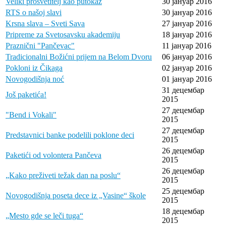
Veliki prosvetitelj kao putokaz
30 јануар 2016
RTS o našoj slavi
30 јануар 2016
Krsna slava – Sveti Sava
27 јануар 2016
Pripreme za Svetosavsku akademiju
18 јануар 2016
Praznični "Pančevac"
11 јануар 2016
Tradicionalni Božićni prijem na Belom Dvoru
06 јануар 2016
Pokloni iz Čikaga
02 јануар 2016
Novogodišnja noć
01 јануар 2016
31 децембар
Još paketića!
2015
27 децембар
"Bend i Vokali"
2015
27 децембар
Predstavnici banke podelili poklone deci
2015
26 децембар
Paketići od volontera Pančeva
2015
26 децембар
„Kako preživeti težak dan na poslu“
2015
25 децембар
Novogodišnja poseta dece iz „Vasine“ škole
2015
18 децембар
„Mesto gde se leči tuga“
2015