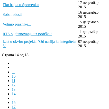
17 децембар
Eko bajka u Spomenku
2015
16 децембар
Soba radosti
2015
15 децембар
Volimo praznike...
2015
11 децембар
RTS o „Stanovanju uz podršku“
2015
Izlet u okviru projekta "Od nasilja ka integritetu
07 децембар
5"
2015
Страна 14 од 18
...
10
11
12
13
14
...
16
17