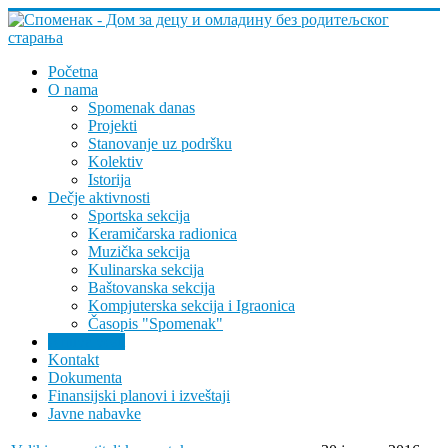
Početna
O nama
Spomenak danas
Projekti
Stanovanje uz podršku
Kolektiv
Istorija
Dečje aktivnosti
Sportska sekcija
Keramičarska radionica
Muzička sekcija
Kulinarska sekcija
Baštovanska sekcija
Kompjuterska sekcija i Igraonica
Časopis "Spomenak"
Arhiva vesti
Kontakt
Dokumenta
Finansijski planovi i izveštaji
Javne nabavke