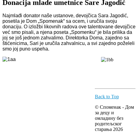
Donacija mlade umetnice Sare Jagodić
Najmlađi donator naše ustanove, devojčica Sara Jagodić,
posetila je Dom „Spomenak“ sa ocem, i uručila svoju
donaciju. O izložbi likovnih radova ove talentovane devojčice
već smo pisali, a njena poseta „Spomenku“ je bila prilika da
joj se još jednom zahvalimo. Direktorka Doma, zajedno sa
štićenicima, Sari je uručila zahvalnicu, a svi zajedno poželeli
smo joj puno uspeha.
Back to Top
© Споменак - Дом
за децу и
омладину без
родитељског
старања 2026