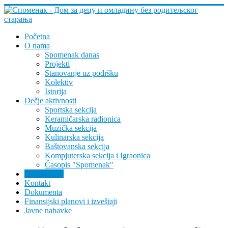
Početna
O nama
Spomenak danas
Projekti
Stanovanje uz podršku
Kolektiv
Istorija
Dečje aktivnosti
Sportska sekcija
Keramičarska radionica
Muzička sekcija
Kulinarska sekcija
Baštovanska sekcija
Kompjuterska sekcija i Igraonica
Časopis "Spomenak"
Arhiva vesti
Kontakt
Dokumenta
Finansijski planovi i izveštaji
Javne nabavke