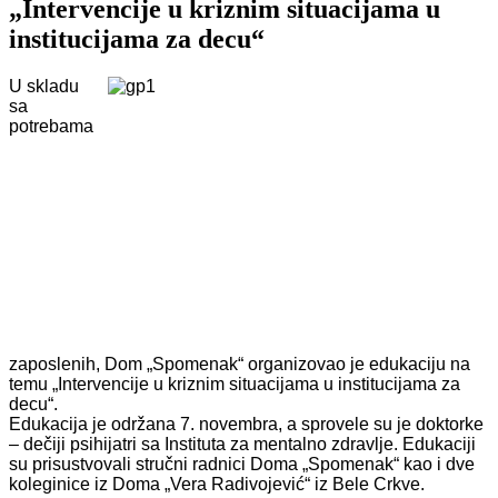
„Intervencije u kriznim situacijama u
institucijama za decu“
U skladu
sa
potrebama
zaposlenih, Dom „Spomenak“ organizovao je edukaciju na
temu „Intervencije u kriznim situacijama u institucijama za
decu“.
Edukacija je održana 7. novembra, a sprovele su je doktorke
– dečiji psihijatri sa Instituta za mentalno zdravlje. Edukaciji
su prisustvovali stručni radnici Doma „Spomenak“ kao i dve
koleginice iz Doma „Vera Radivojević“ iz Bele Crkve.