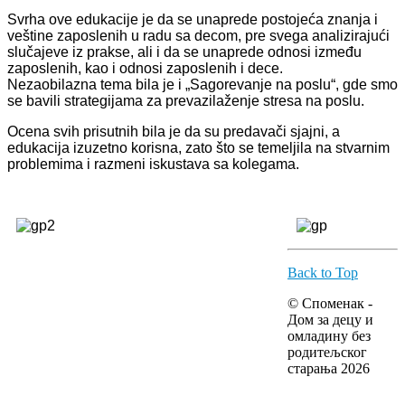
Svrha ove edukacije je da se unaprede postojeća znanja i
veštine zaposlenih u radu sa decom, pre svega analizirajući
slučajeve iz prakse, ali i da se unaprede odnosi između
zaposlenih, kao i odnosi zaposlenih i dece.
Nezaobilazna tema bila je i „Sagorevanje na poslu“, gde smo
se bavili strategijama za prevazilaženje stresa na poslu.
Ocena svih prisutnih bila je da su predavači sjajni, a
edukacija izuzetno korisna, zato što se temeljila na stvarnim
problemima i razmeni iskustava sa kolegama.
Back to Top
© Споменак -
Дом за децу и
омладину без
родитељског
старања 2026