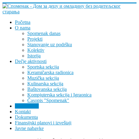
Početna
O nama
Spomenak danas
Projekti
Stanovanje uz podršku
Kolektiv
Istorija
Dečje aktivnosti
Sportska sekcija
Keramičarska radionica
Muzička sekcija
Kulinarska sekcija
Baštovanska sekcija
Kompjuterska sekcija i Igraonica
Časopis "Spomenak"
Arhiva vesti
Kontakt
Dokumenta
Finansijski planovi i izveštaji
Javne nabavke